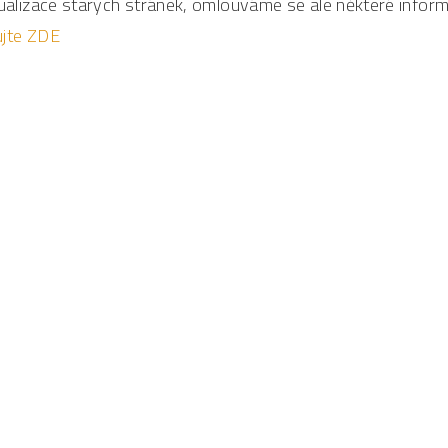
tualizace starých stránek, omlouváme se ale některé inf
ujte ZDE