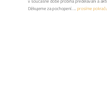
v současné době probíhá předělávání a ak
Děkujeme za pochopení…..
prosíme pokrač