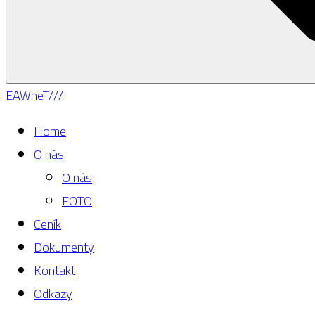
EAWneT///
Home
O nás
O nás
FOTO
Ceník
Dokumenty
Kontakt
Odkazy